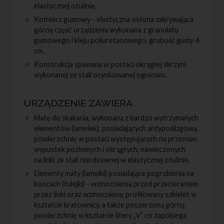
elastycznej otulinie,
Kołnierz gumowy - elastyczna osłona zakrywająca
górną część urządzenia wykonana z granulatu
gumowego i kleju poliuretanowego, grubość gumy 4
cm,
Konstrukcja spawana w postaci okrągłej skrzyni
wykonanej ze stali ocynkowanej ogniowo.
Matę do skakania, wykonaną z bardzo wytrzymałych
elementów (lamelek), posiadających antypoślizgową
powierzchnię w postaci występujących na przemian
wypustek poziomych i okrągłych, nawleczonych
na linki ze stali nierdzewnej w elastycznej otulinie,
Elementy maty (lamelki) posiadające pogrubienia na
końcach (tulejki) - wzmocnienia przed przecieraniem
przez linki oraz wzmocniony, profilowany szkielet w
kształcie kratownicy, a także poszerzoną górną
powierzchnię w kształcie litery „V” co zapobiega