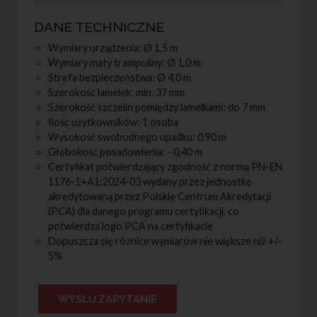
Wymiary urządzenia: Ø 1,5 m
Wymiary maty trampoliny: Ø 1,0 m
Strefa bezpieczeństwa: Ø 4,0 m
Szerokość lamelek: min. 37 mm
Szerokość szczelin pomiędzy lamelkami: do 7 mm
Ilość użytkowników: 1 osoba
Wysokość swobodnego upadku: 0,90 m
Głębokość posadowienia: - 0,40 m
Certyfikat potwierdzający zgodność z normą PN-EN
1176-1+A1:2024-03 wydany przez jednostkę
akredytowaną przez Polskie Centrum Akredytacji
(PCA) dla danego programu certyfikacji, co
potwierdza logo PCA na certyfikacie
Dopuszcza się różnice wymiarów nie większe niż +/-
5%
WYŚLIJ ZAPYTANIE