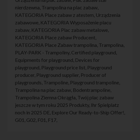
nierdzewna
,
Trampolina na plac zabaw
,
KATEGORIA Place zabaw z atestem
,
Urządzenia
zabawowe
,
KATEGORIA Wyposażenie placu
zabaw
,
KATEGORIA Plac zabaw metalowe
,
KATEGORIA Place zabaw Producent
,
KATEGORIA Place Zabaw trampolina
,
Trampolina
,
PLAY-PARK - Trampoliny
,
Certified playground
,
Equipments for playground
,
Devices for
playground
,
Playground price list
,
Playground
producer
,
Playground supplier
,
Producer of
playgrounds
,
Trampoline
,
Playground trampoline
,
Trampolina na plac zabaw
,
Bodentrampoline
,
Trampolina Ziemna Okrągła
,
Twój plac zabaw
jeszcze w tym roku 2025 Produkty
,
Ihr Spielplatz
noch in 2025 DE
,
Explore Our Ready-to-Ship Offer!
,
G01
,
G02
,
F01
,
F17
,