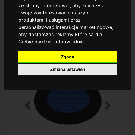
ze strony internetowej
,
aby zmierzyć
LISTA JEST PUSTA
Twoje zainteresowanie naszymi
produktami i usługami oraz
personalizować interakcje marketingowe
,
aby dostarczać reklamy które są dla
Ciebie bardziej odpowiednie
.
Zgoda
Zmiana ustawień