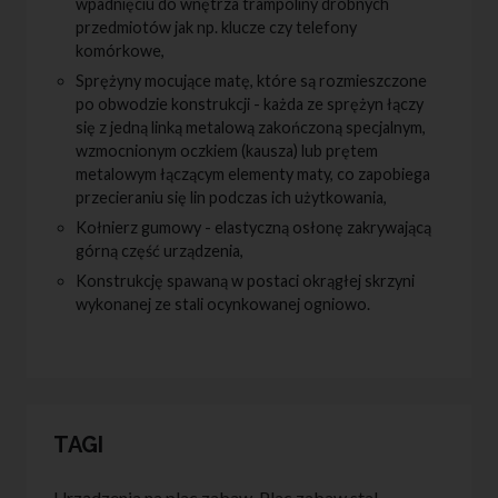
wpadnięciu do wnętrza trampoliny drobnych
przedmiotów jak np. klucze czy telefony
komórkowe,
Sprężyny mocujące matę, które są rozmieszczone
po obwodzie konstrukcji - każda ze sprężyn łączy
się z jedną linką metalową zakończoną specjalnym,
wzmocnionym oczkiem (kausza) lub prętem
metalowym łączącym elementy maty, co zapobiega
przecieraniu się lin podczas ich użytkowania,
Kołnierz gumowy - elastyczną osłonę zakrywającą
górną część urządzenia,
Konstrukcję spawaną w postaci okrągłej skrzyni
wykonanej ze stali ocynkowanej ogniowo.
TAGI
Urządzenia na plac zabaw
,
Plac zabaw stal