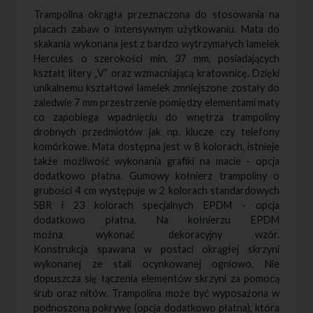
Trampolina okrągła przeznaczona do stosowania na
placach zabaw o intensywnym użytkowaniu. Mata do
skakania wykonana jest z bardzo wytrzymałych lamelek
Hercules o szerokości min. 37 mm, posiadających
kształt litery „V” oraz wzmacniającą kratownicę. Dzięki
unikalnemu kształtowi lamelek zmniejszone zostały do
zaledwie 7 mm przestrzenie pomiędzy elementami maty
co zapobiega wpadnięciu do wnętrza trampoliny
drobnych przedmiotów jak np. klucze czy telefony
komórkowe. Mata dostępna jest w 8 kolorach, istnieje
także możliwość wykonania grafiki na macie - opcja
dodatkowo płatna. Gumowy kołnierz trampoliny o
grubości 4 cm występuje w 2 kolorach standardowych
SBR i 23 kolorach specjalnych EPDM - opcja
dodatkowo płatna. Na kołnierzu EPDM
można wykonać dekoracyjny wzór.
Konstrukcja spawana w postaci okrągłej skrzyni
wykonanej ze stali ocynkowanej ogniowo. Nie
dopuszcza się łączenia elementów skrzyni za pomocą
śrub oraz nitów. Trampolina może być wyposażona w
podnoszoną pokrywę (opcja dodatkowo płatna), która