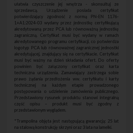
ułatwia czyszczenie jej wnętrza - skonsultuj ze
sprzedawcą. Urządzenie posiada certyfikat
potwierdzający zgodność z normą PN-EN 1176-
1+A1:2024-03 wydany przez jednostkę certyfikującą
akredytowaną przez PCA lub równoważną jednostkę
zagraniczną. Certyfikat musi być wydany w ramach
akredytowanego programu certyfikacji, co potwierdza
logotyp PCA lub równoważnej zagranicznej jednostki
akredytującej, znajdujący się na certyfikacie. Certyfikat
musi być ważny na dzień składania ofert. Do oferty
powinien być załączony certyfikat oraz karta
techniczna urządzenia. Zamawiający zastrzega sobie
prawo żądania przedłożenia ww. certyfikatu i karty
technicznej na każdym etapie prowadzonego
postępowania o udzielenie zamówienia publicznego.
Przedstawiony rysunek produktu stanowi integralną
część opisu – produkt musi być zgodny z
przedstawionym wyglądem.
*Trampolina objęta jest następującą gwarancją: 25 lat
na stalową konstrukcję skrzyni oraz 3 lata na lamelki.